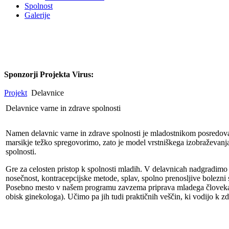
Spolnost
Galerije
Sponzorji Projekta Virus:
Projekt
Delavnice
Delavnice varne in zdrave spolnosti
Namen delavnic varne in zdrave spolnosti je mladostnikom posredovat
marsikje težko spregovorimo, zato je model vrstniškega izobraževanja 
spolnosti.
Gre za celosten pristop k spolnosti mladih. V delavnicah nadgradimo 
nosečnost, kontracepcijske metode, splav, spolno prenosljive bolezni
Posebno mesto v našem programu zavzema priprava mladega človeka na
obisk ginekologa). Učimo pa jih tudi praktičnih veščin, ki vodijo k