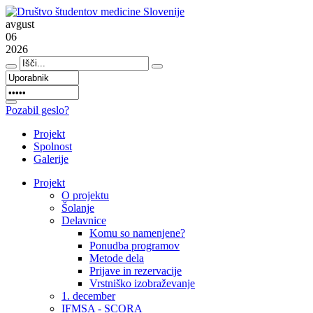
avgust
06
2026
Pozabil geslo?
Projekt
Spolnost
Galerije
Projekt
O projektu
Šolanje
Delavnice
Komu so namenjene?
Ponudba programov
Metode dela
Prijave in rezervacije
Vrstniško izobraževanje
1. december
IFMSA - SCORA