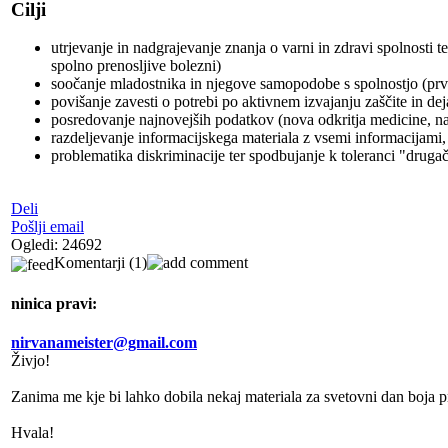
Cilji
utrjevanje in nadgrajevanje znanja o varni in zdravi spolnosti 
spolno prenosljive bolezni)
soočanje mladostnika in njegove samopodobe s spolnostjo (prvi
povišanje zavesti o potrebi po aktivnem izvajanju zaščite in de
posredovanje najnovejših podatkov (nova odkritja medicine, na
razdeljevanje informacijskega materiala z vsemi informacijami,
problematika diskriminacije ter spodbujanje k toleranci "druga
Deli
Pošlji email
Ogledi: 24692
Komentarji
(1)
ninica
pravi:
nirvanameister@gmail.com
Živjo!
Zanima me kje bi lahko dobila nekaj materiala za svetovni dan boja pr
Hvala!