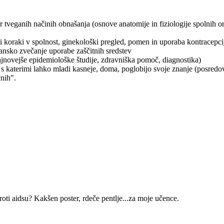
ter tveganih načinih obnašanja (osnove anatomije in fiziologije spolnih 
 koraki v spolnost, ginekološki pregled, pomen in uporaba kontracepci
jansko zvečanje uporabe zaščitnih sredstev
jnovejše epidemiološke študije, zdravniška pomoč, diagnostika)
 s katerimi lahko mladi kasneje, doma, poglobijo svoje znanje (posredo
čnih".
oti aidsu? Kakšen poster, rdeče pentlje...za moje učence.