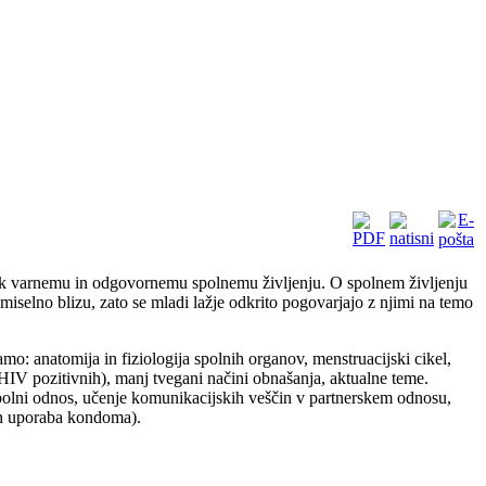
ti k varnemu in odgovornemu spolnemu življenju. O spolnem življenju
miselno blizu, zato se mladi lažje odkrito pogovarjajo z njimi na temo
o: anatomija in fiziologija spolnih organov, menstruacijski cikel,
HIV pozitivnih), manj tvegani načini obnašanja, aktualne teme.
polni odnos, učenje komunikacijskih veščin v partnerskem odnosu,
 in uporaba kondoma).