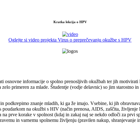
Kratka lekcija o HPV
Oglejte si video projekta Virus o preprečevanju okužbe s HPV
i osnovne informacije o spolno prenosljivih okužbah ter jih motivira
zelo primeren za mlade. Študentje (vodje delavnic) so jim starostno in 
in podkrepimo znanje mladih, ki ga že imajo. Vsebine, ki jih obravnavam
 s poudarkom na okužbi s HIV (način prenosa, AIDS, zaščita, življenje 
 prve korake v spolnost (kdaj in zakaj naj se nekdo odloči za prvi s
 zdravemu in varnemu spolnemu življenju (pravilen nakup, shranjevanje