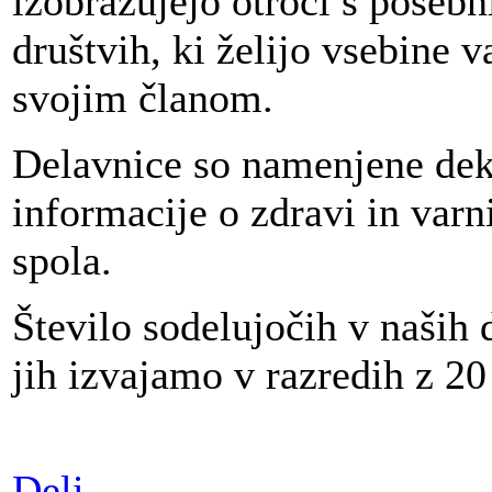
izobražujejo otroci s posebn
društvih, ki želijo vsebine v
svojim članom.
Delavnice so namenjene dekl
informacije o zdravi in varn
spola.
Število sodelujočih v naših 
jih izvajamo v razredih z 20 
Deli