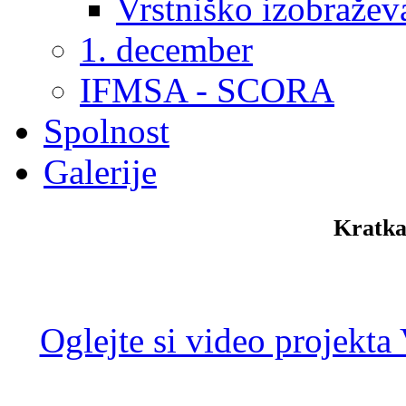
Vrstniško izobražev
1. december
IFMSA - SCORA
Spolnost
Galerije
Kratka
Oglejte si video projekta