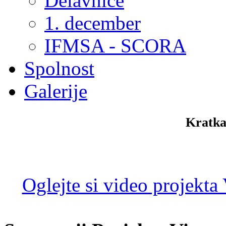
Delavnice
1. december
IFMSA - SCORA
Spolnost
Galerije
Kratka
Oglejte si video projekta