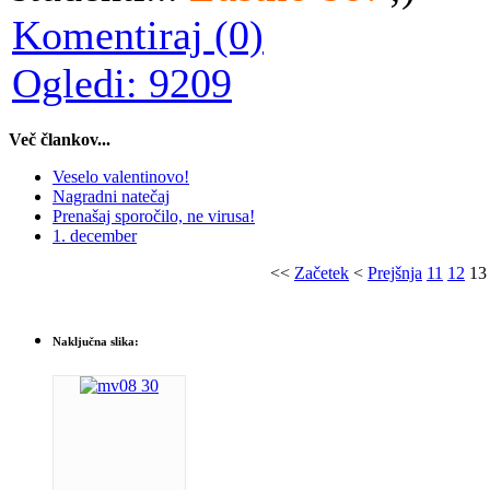
Komentiraj (0)
Ogledi: 9209
Več člankov...
Veselo valentinovo!
Nagradni natečaj
Prenašaj sporočilo, ne virusa!
1. december
<<
Začetek
<
Prejšnja
11
12
13
Naključna slika: