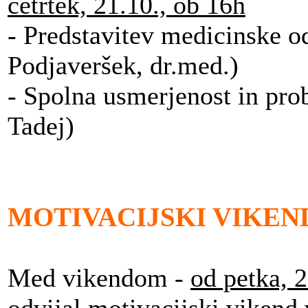
četrtek, 21.10., ob 16h
- Predstavitev medicinske 
Podjaveršek, dr.med.)
- Spolna usmerjenost in pro
Tadej)
MOTIVACIJSKI VIKEN
Med vikendom -
od petka, 2
odvijal motivacijski vikend