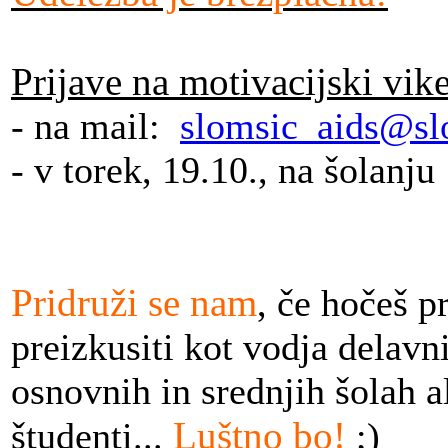
Prijave na motivacijski vik
- na mail:
slomsic_aids@sl
- v torek, 19.10., na šolanju
Pridruži se nam
, če hočeš p
preizkusiti kot vodja delavn
osnovnih in srednjih šolah a
Luštno bo!
študenti...
;)