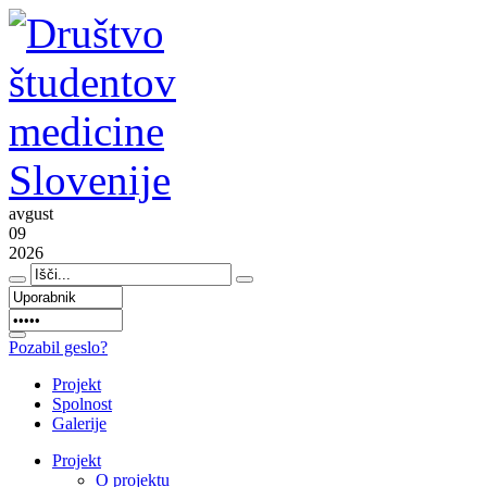
avgust
09
2026
Pozabil geslo?
Projekt
Spolnost
Galerije
Projekt
O projektu