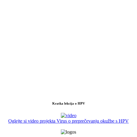
Kratka lekcija o HPV
Oglejte si video projekta Virus o preprečevanju okužbe s HPV