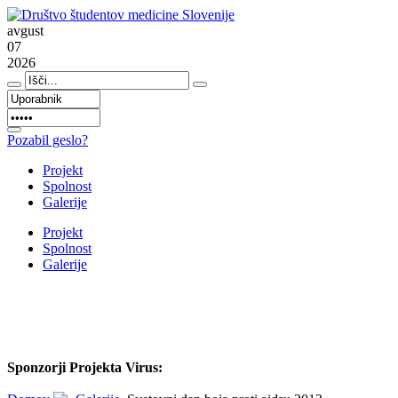
avgust
07
2026
Pozabil geslo?
Projekt
Spolnost
Galerije
Projekt
Spolnost
Galerije
Sponzorji Projekta Virus: