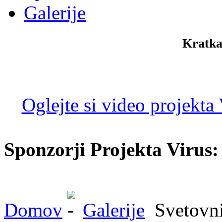
Galerije
Kratka
Oglejte si video projekta
Sponzorji Projekta Virus:
Domov
Galerije
Svetovni