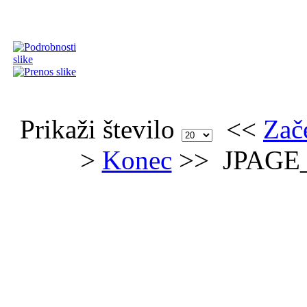
Prikaži število
<<
Zač
>
Konec
>>
JPAGE