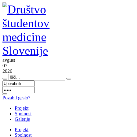
avgust
07
2026
Pozabil geslo?
Projekt
Spolnost
Galerije
Projekt
Spolnost