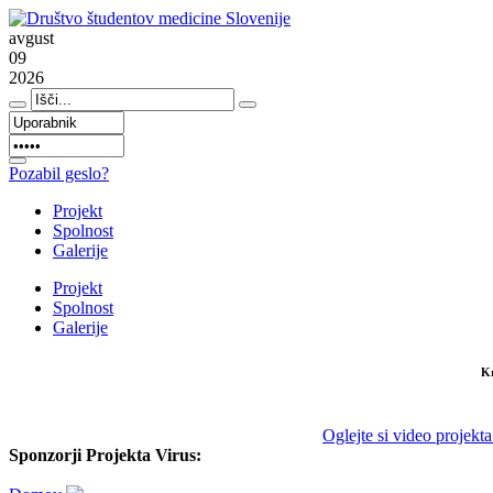
avgust
09
2026
Pozabil geslo?
Projekt
Spolnost
Galerije
Projekt
Spolnost
Galerije
Kr
Oglejte si video projek
Sponzorji Projekta Virus: